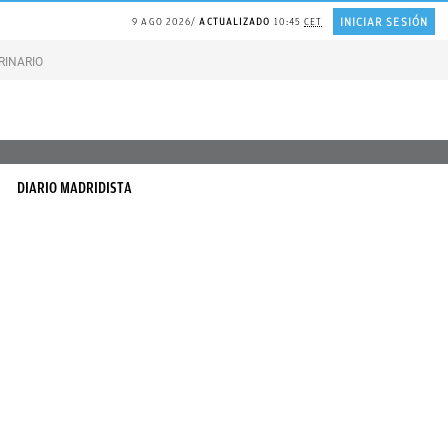
INICIAR SESIÓN
9 AGO 2026
ACTUALIZADO
10:45
CET
RINARIO gatos
Gonzalo Bernardos sobre JUBILACIÓN
DIARIO MADRIDISTA