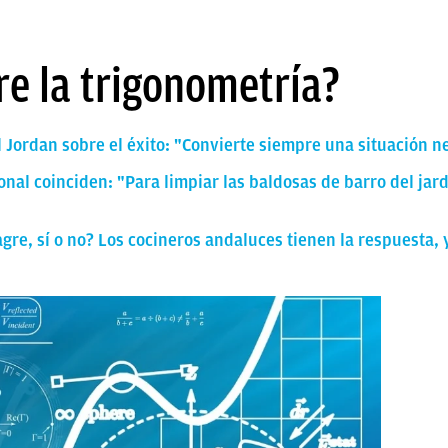
re la trigonometría?
 Jordan sobre el éxito: "Convierte siempre una situación n
onal coinciden: "Para limpiar las baldosas de barro del jar
agre, sí o no? Los cocineros andaluces tienen la respuesta, 