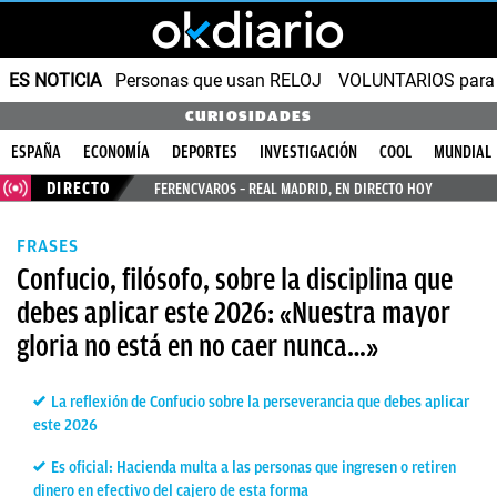
ES NOTICIA
Personas que usan RELOJ
VOLUNTARIOS para v
CURIOSIDADES
ESPAÑA
ECONOMÍA
DEPORTES
INVESTIGACIÓN
COOL
MUNDIAL
DIRECTO
FERENCVAROS – REAL MADRID, EN DIRECTO HOY
FRASES
Confucio, filósofo, sobre la disciplina que
debes aplicar este 2026: «Nuestra mayor
gloria no está en no caer nunca…»
La reflexión de Confucio sobre la perseverancia que debes aplicar
este 2026
Es oficial: Hacienda multa a las personas que ingresen o retiren
dinero en efectivo del cajero de esta forma