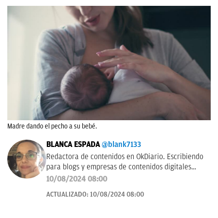
Madre dando el pecho a su bebé.
BLANCA ESPADA
@blank7133
Redactora de contenidos en OkDiario. Escribiendo
para blogs y empresas de contenidos digitales
desde 2007.
10/08/2024 08:00
ACTUALIZADO:
10/08/2024 08:00