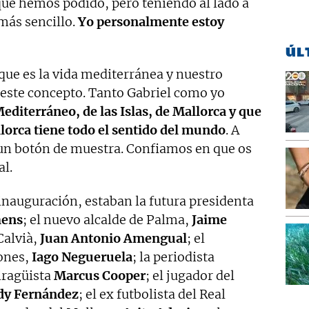
que hemos podido, pero teniendo al lado a
 más sencillo.
Yo personalmente estoy
ÚL
 que es la vida mediterránea y nuestro
 este concepto. Tanto Gabriel como yo
iterráneo, de las Islas, de Mallorca y que
lorca tiene todo el sentido del mundo
. A
 un botón de muestra. Confiamos en que os
al.
 inauguración, estaban la futura presidenta
hens
; el nuevo alcalde de Palma,
Jaime
Calvià,
Juan Antonio Amengual
; el
iones,
Iago Negueruela
; la periodista
piragüista
Marcus Cooper
; el jugador del
dy Fernández
; el ex futbolista del Real