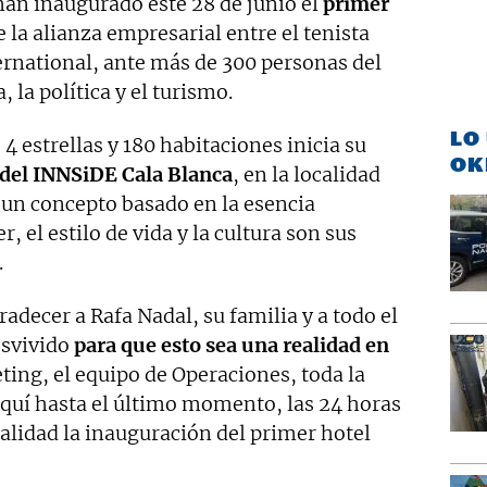
an inaugurado este 28 de junio el
primer
de la alianza empresarial entre el tenista
ernational, ante más de 300 personas del
la política y el turismo.
LO
4 estrellas y 180 habitaciones inicia su
OK
del INNSiDE Cala Blanca
, en la localidad
un concepto basado en la esencia
, el estilo de vida y la cultura son sus
.
adecer a Rafa Nadal, su familia y a todo el
esvivido
para que esto sea una realidad en
eting, el equipo de Operaciones, toda la
aquí hasta el último momento, las 24 horas
ealidad la inauguración del primer hotel