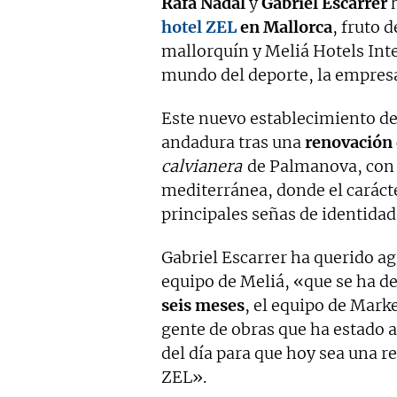
Rafa Nadal
y
Gabriel Escarrer
h
hotel ZEL
en Mallorca
, fruto 
mallorquín y Meliá Hotels Int
mundo del deporte, la empresa, 
Este nuevo establecimiento de 
andadura tras una
renovación 
calvianera
de Palmanova, con 
mediterránea, donde el carácter
principales señas de identidad
Gabriel Escarrer ha querido agr
equipo de Meliá, «que se ha d
seis meses
, el equipo de Mark
gente de obras que ha estado 
del día para que hoy sea una r
ZEL».