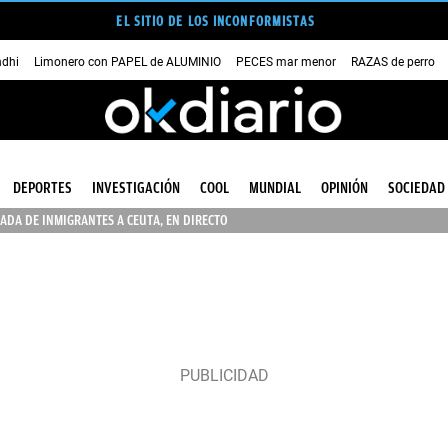
EL SITIO DE LOS INCONFORMISTAS
dhi
Limonero con PAPEL de ALUMINIO
PECES mar menor
RAZAS de perro
DEPORTES
INVESTIGACIÓN
COOL
MUNDIAL
OPINIÓN
SOCIEDAD
ADA DE INMIGRANTES A CEUTA, EN DIRECTO