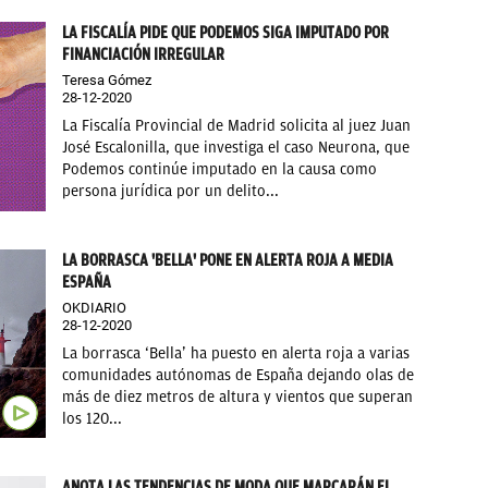
LA FISCALÍA PIDE QUE PODEMOS SIGA IMPUTADO POR
FINANCIACIÓN IRREGULAR
Teresa Gómez
28-12-2020
La Fiscalía Provincial de Madrid solicita al juez Juan
José Escalonilla, que investiga el caso Neurona, que
Podemos continúe imputado en la causa como
persona jurídica por un delito...
LA BORRASCA 'BELLA' PONE EN ALERTA ROJA A MEDIA
ESPAÑA
OKDIARIO
28-12-2020
La borrasca ‘Bella’ ha puesto en alerta roja a varias
comunidades autónomas de España dejando olas de
más de diez metros de altura y vientos que superan
los 120...
ANOTA LAS TENDENCIAS DE MODA QUE MARCARÁN EL