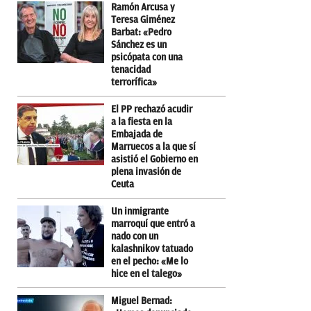
Ramón Arcusa y
Teresa Giménez
Barbat: «Pedro
Sánchez es un
psicópata con una
tenacidad
terrorífica»
El PP rechazó acudir
a la fiesta en la
Embajada de
Marruecos a la que sí
asistió el Gobierno en
plena invasión de
Ceuta
Un inmigrante
marroquí que entró a
nado con un
kalashnikov tatuado
en el pecho: «Me lo
hice en el talego»
Miguel Bernad: