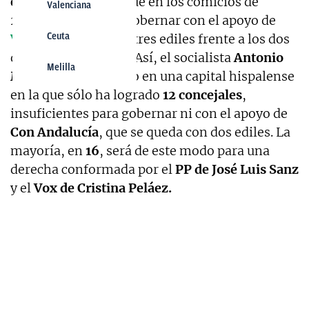
escaños
-seis más que en los comicios de
Valenciana
2019-, el
PP
podrá gobernar con el apoyo de
Vox
, que ha logrado tres ediles frente a los dos
Ceuta
de hace cuatro años. Así, el socialista
Antonio
Melilla
Muñoz
cae derrotado en una capital hispalense
en la que sólo ha logrado
12 concejales
,
insuficientes para gobernar ni con el apoyo de
Con Andalucía
, que se queda con dos ediles. La
mayoría, en
16
, será de este modo para una
derecha conformada por el
PP de José Luis Sanz
y el
Vox de Cristina Peláez.