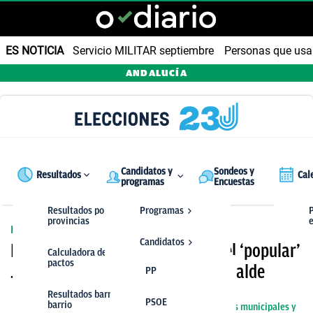
ES NOTICIA
Servicio MILITAR septiembre
Personas que us
ANDALUCÍA
Candidatos y
Sondeos y
Resultados
Cal
programas
Encuestas
Resultados por
Programas
P
provincias
EL PP ARRASA EN SEVILLA
Candidatos
El PP arrebata Sevilla al PSOE y el ‘popular’
Calculadora de
pactos
José Luis Sanz será el próximo alcalde
PP
PP
Resultados barrio a
PSOE
PSOE
barrio
🔴 Sigue en directo los resultados de las elecciones municipales y