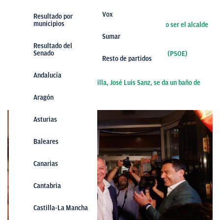
autonómicas del 28M
Vox
Vox
Resultado por
municipios
José Luis Sanz, candidato del PP en Sevilla: “Quiero ser el alcalde
de la seguridad y de la limpieza”
Sumar
Sumar
Resultado del
Senado
Sanz (PP) y Peláez (Vox) se meriendan a un Muñoz (PSOE)
Resto de partidos
desnortado mientras la izquierda radical se diluye
Andalucía
El candidato del PP en Sevilla, José Luis Sanz, se da un baño de
masas en la Feria de Abril
Aragón
Asturias
Baleares
Canarias
Cantabria
Castilla-La Mancha