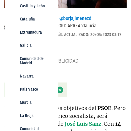
Castilla y León
BORJA JIMÉNEZ
@borjajimenezd
Cataluña
Responsable de OKDIARIO Andalucía.
Extremadura
28/05/2023 22:31
ACTUALIZADO:
29/05/2023 03:17
Galicia
Comunidad de
Madrid
Navarra
País Vasco
Murcia
Era uno de los grandes objetivos del
PSOE
. Pero
Sevilla
, bastión histórico socialista, será
La Rioja
gobernado por el
PP
de
José Luis Sanz
. Con
14
Comunidad