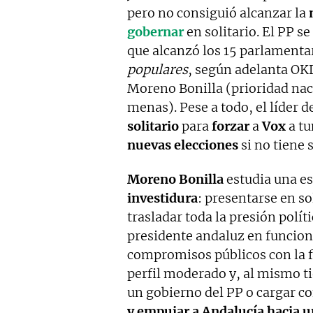
pero no consiguió alcanzar la
gobernar
en solitario. El PP s
que alcanzó los 15 parlamenta
populares
, según adelanta OK
Moreno Bonilla (prioridad naci
menas). Pese a todo, el líder d
solitario
para
forzar
a
Vox
a tu
nuevas elecciones
si no tiene 
Moreno Bonilla
estudia una es
investidura
: presentarse en so
trasladar toda la presión polít
presidente andaluz en funcion
compromisos públicos con la f
perfil moderado y, al mismo tie
un gobierno del PP o cargar co
y empujar a Andalucía hacia u