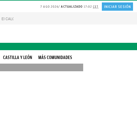
INICIAR SESIÓN
7 AGO 2026
ACTUALIZADO
17:02
CET
El CALOR de Suiza
Catedrático de HARVARD sobre la FELICIDAD
Líneas blan
CASTILLA Y LEÓN
MÁS COMUNIDADES