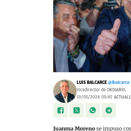
LUIS BALCARCE
@lbalcarce
Vicedirector de OKDIARIO.
19/05/2026 05:45
ACTUAL
Juanma Moreno
se impuso con