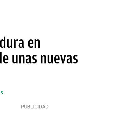
idura en
 de unas nuevas
as