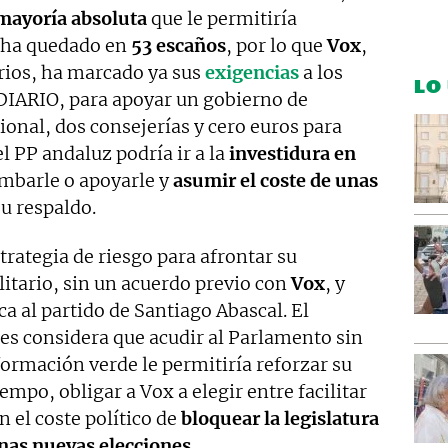
mayoría absoluta
que le permitiría
e ha quedado en
53 escaños
, por lo que
Vox
,
rios, ha marcado ya sus
exigencias
a los
LO
DIARIO, para apoyar un gobierno de
onal, dos consejerías y cero euros para
el PP andaluz podría ir a la
investidura en
mbarle o apoyarle y
asumir el coste de unas
su respaldo.
trategia de riesgo para afrontar su
litario, sin un acuerdo previo con
Vox
, y
ica al partido de Santiago Abascal. El
es considera que acudir al Parlamento sin
ormación verde le permitiría reforzar su
mpo, obligar a Vox a elegir entre facilitar
n el coste político de
bloquear la legislatura
nas nuevas elecciones
.