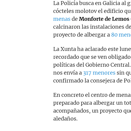
La Policía busca en Galicia al
mentiras" y "Tras el muro".
cócteles molotov el edificio q
menas
de
Monforte de Lemos
calcinaron las instalaciones d
proyecto de albergar a
80 men
La Xunta ha aclarado este lun
recordado que se ven obligados
políticas del Gobierno Central
nos envía a
317 menores
sin q
confirmado la consejera de Polí
En concreto el centro de men
preparado para albergar un to
acompañados, un proyecto que 
aledaños.