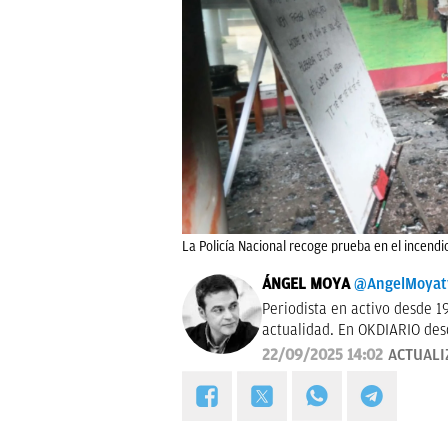
La Policía Nacional recoge prueba en el incend
ÁNGEL MOYA
@AngelMoyat
Periodista en activo desde 1
actualidad. En OKDIARIO desd
pasé por los Informativos de
22/09/2025 14:02
ACTUALI
2006, fui prescriptor en pla
Programa de Ana Rosa hasta 
hace dos años, también me 
la sección "De buenos y malos