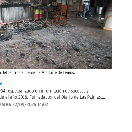
io del centro de menas de Monforte de Lemos.
v
994, especializado en información de sucesos y
e el año 2018. Fui redactor del Diario de Las Palmas,
 Telecinco, me ocupé de sucesos en Telemadrid hasta el
ZADO:
22/09/2025 14:02
tó de sucesos y actualidad para Las Mañanas de Cuatro y el
el año 2019 y desde entonces colaboro con TVE. Desde
puedes escuchar en el programa Por Fin de Onda Cero en
". Coautor de los libros "Los reyes latinos", "Red de