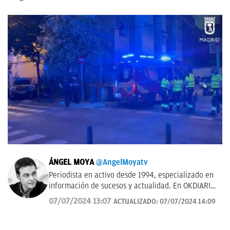
ÁNGEL MOYA
@AngelMoyatv
Periodista en activo desde 1994, especializado en
información de sucesos y actualidad. En OKDIARIO
desde el año 2018. Fui redactor del Diario de Las
07/07/2024 13:07
ACTUALIZADO:
07/07/2024 14:09
Palmas, pasé por los Informativos de Telecinco, me
ocupé de sucesos en Telemadrid hasta el 2006, fui
prescriptor en plató de sucesos y actualidad para