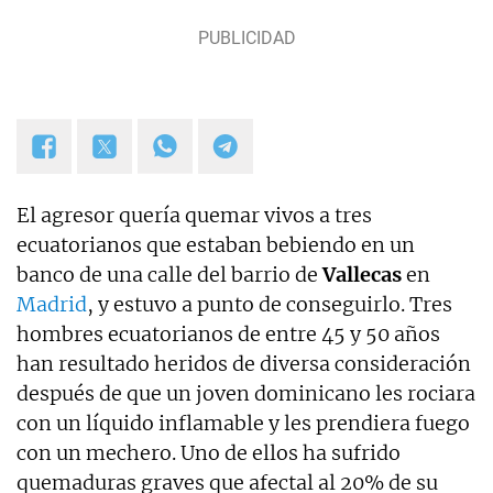
Las Mañanas de Cuatro y el Programa de Ana Rosa
hasta el año 2019 y desde entonces colaboro con
TVE. Desde hace dos años, también me puedes
escuchar en el programa Por Fin de Onda Cero en
la sección "De buenos y malos". Coautor de los
libros "Los reyes latinos", "Red de mentiras" y "Tras
el muro".
El agresor quería quemar vivos a tres
ecuatorianos que estaban bebiendo en un
banco de una calle del barrio de
Vallecas
en
Madrid
, y estuvo a punto de conseguirlo. Tres
hombres ecuatorianos de entre 45 y 50 años
han resultado heridos de diversa consideración
después de que un joven dominicano les rociara
con un líquido inflamable y les prendiera fuego
con un mechero. Uno de ellos ha sufrido
quemaduras graves que afectal al 20% de su