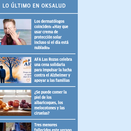
LO ÚLTIMO EN OKSALUD
Los dermatólogos
coinciden: «Hay que
usar crema de
protección solar
incluso si el día está
nublado»
AFA Las Rozas celebra
una cena solidaria
para impulsar la lucha
contra el Alzheimer y
apoyar a las familias
¿Se puede comer la
piel de los
albaricoques, los
melocotones y las
ciruelas?
Tres menores
fallecidos este verano