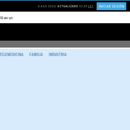
INICIAR SESIÓN
6 AGO 2026
ACTUALIZADO
02:39
CET
TIS en una ISLA en GRECIA
Psicología personas que JUSTIFICAN todo
TELEMEDICINA
FAMILIA
INDUSTRIA