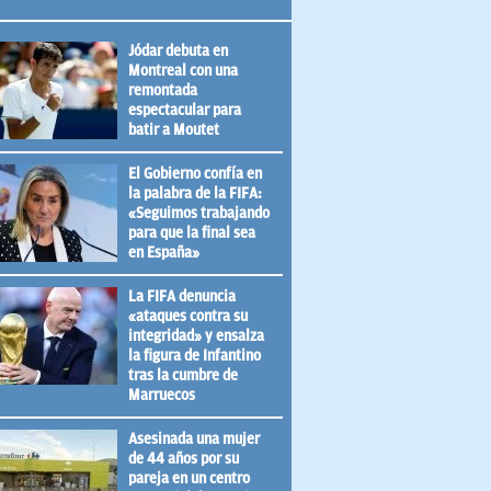
Jódar debuta en
Montreal con una
remontada
espectacular para
batir a Moutet
El Gobierno confía en
la palabra de la FIFA:
«Seguimos trabajando
para que la final sea
en España»
La FIFA denuncia
«ataques contra su
integridad» y ensalza
la figura de Infantino
tras la cumbre de
Marruecos
Asesinada una mujer
de 44 años por su
pareja en un centro