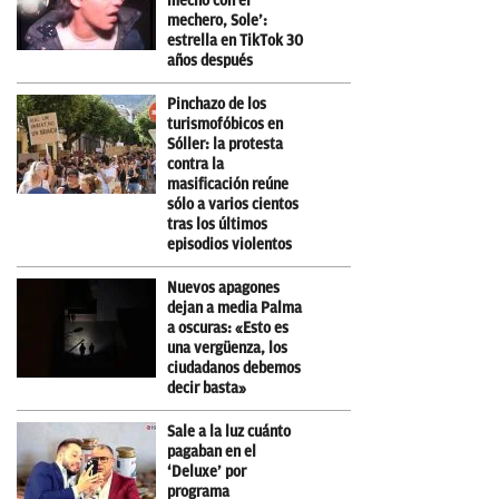
mecho con el
mechero, Sole’:
estrella en TikTok 30
años después
Pinchazo de los
turismofóbicos en
Sóller: la protesta
contra la
masificación reúne
sólo a varios cientos
tras los últimos
episodios violentos
Nuevos apagones
dejan a media Palma
a oscuras: «Esto es
una vergüenza, los
ciudadanos debemos
decir basta»
Sale a la luz cuánto
pagaban en el
‘Deluxe’ por
programa