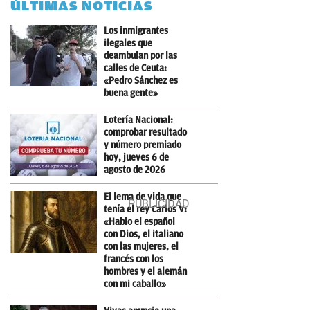
ÚLTIMAS NOTICIAS
Los inmigrantes
ilegales que
deambulan por las
calles de Ceuta:
«Pedro Sánchez es
buena gente»
Lotería Nacional:
comprobar resultado
y número premiado
hoy, jueves 6 de
agosto de 2026
El lema de vida que
tenía el rey Carlos V:
«Hablo el español
con Dios, el italiano
con las mujeres, el
francés con los
hombres y el alemán
con mi caballo»