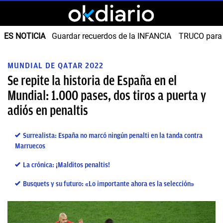
ES NOTICIA
Guardar recuerdos de la INFANCIA
TRUCO para
MUNDIAL DE QATAR 2022
Se repite la historia de España en el
Mundial: 1.000 pases, dos tiros a puerta y
adiós en penaltis
Surrealista: España no marcó ningún penalti en la tanda contra
Marruecos
La crónica: ¡Malditos penaltis!
Busquets y su futuro: «Lo importante ahora es la selección»