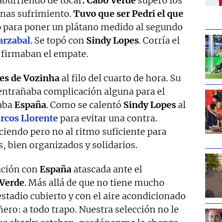
 aburriendo de tocar
. Cabo Verde
superó los
enas sufrimiento.
Tuvo que ser Pedri el que
o
para poner un plátano medido al segundo
arzabal
. Se topó con
Sindy Lopes
. Corría el
 firmaban el empate.
tes de Vozinha
al filo del cuarto de hora. Su
 entrañaba complicación alguna para el
taba
España
. Como se calentó
Sindy Lopes
al
rcos Llorente
para evitar una contra.
ciendo pero no al ritmo suficiente para
, bien organizados y solidarios.
ación con
España
atascada ante el
Verde
. Más allá de que no tiene mucho
stadio cubierto y con el aire acondicionado
ro: a todo trapo. Nuestra selección no le