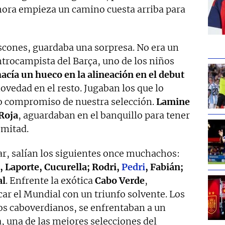
hora empieza un camino cuesta arriba para
scones, guardaba una sorpresa. No era un
entrocampista del Barça, uno de los niños
hacía un hueco en la alineación en el debut
novedad en el resto. Jugaban los que lo
mo compromiso de nuestra selección.
Lamine
Roja
, aguardaban en el banquillo para tener
 mitad.
ar, salían los siguientes once muchachos:
, Laporte, Cucurella; Rodri,
Pedri
, Fabián;
al
. Enfrente la exótica
Cabo Verde
,
car el Mundial con un triunfo solvente. Los
os caboverdianos, se enfrentaban a un
, una de las mejores selecciones del