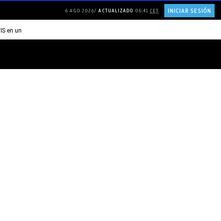
INICIAR SESIÓN
6 AGO 2026
ACTUALIZADO
06:41
CET
TIS en una ISLA en GRECIA
Psicología personas que JUSTIFICAN todo