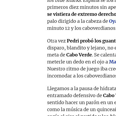
los
blue sharks
. España se iba
primeros diez minutos sin ap
se vistiera de extremo derech
palo dirigido a la cabeza de
Oy
minuto 12 y los caboverdianos
Otra vez
Pedri probó los guan
disparo, blandito y lejano, no
meta de
Cabo Verde
. Se calen
meterle un dedo en el ojo a
Ma
Nuestro ritmo de juego iba cre
incomodar a los caboverdianos
Llegamos a la pausa de hidrat
entramado defensivo de
Cabo 
sentido hacer un parón en un e
como la música de un quinceañe