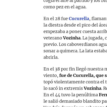
cogía el aire al partido y los
bl
como pez en el agua.
En el 28 fue
Cucurella
, flaman
la diestra desde el pico del ár
empezaba a poner cuesta arri
veterano
Vozinha
. La jugada,
previo. Los caboverdianos agu
sonar a quimera. La lata esta
abrirla.
En el 38 por fin llegó nuestra
viento,
fue de Cucurella, que s
topó violentamente contra el 
lo sacó in extremis
Vozinha
. 
En el 44 tuvo la penúltima
Fer
le salió demasiado blandito pa