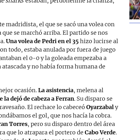
ue sharks
estaban, perdónenme la chanza,
te madridista, el que se sacó una volea con
ea que se marchó arriba. El partido se nos
ba.
Una volea de Pedri en el 35
hizo lucirse al
 con todo, estaba anulada por fuera de juego
antaban el 0-0 y la goleada empezaba a
ba atascada y no había forma humana de
 mejor ocasión.
La asistencia
, melena al
e la dejó de cabeza a Ferran
. Su disparo se
travesaño. El rechace lo cabeceó
Oyarzabal
y
Rondábamos el gol, que nos hacía la cobra.
ran Torres
, pero su disparo dentro del área
ra que lo atrapara el portero de
Cabo Verde
.