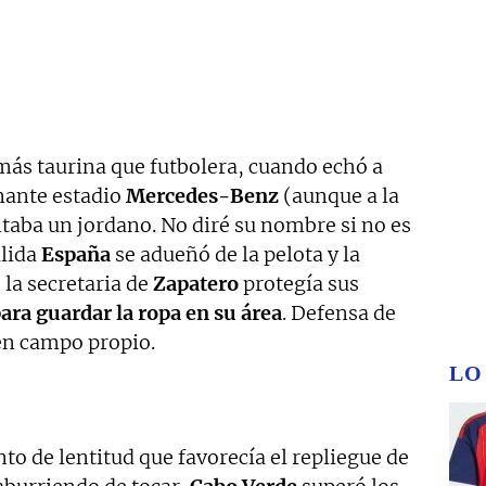
a más taurina que futbolera, cuando echó a
onante estadio
Mercedes-Benz
(aunque a la
Pitaba un jordano. No diré su nombre si no es
alida
España
se adueñó de la pelota y la
la secretaria de
Zapatero
protegía sus
ra guardar la ropa en su área
. Defensa de
 en campo propio.
LO
o de lentitud que favorecía el repliegue de