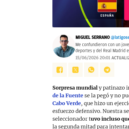
MIGUEL SERRANO
@latigos
Me confundieron con un jove
deportes y del Real Madrid e
También a veces hablo por la
15/06/2026 20:01
ACTUALI
tocapelotas. Perdonen las mo
Sorpresa mundial
y patinazo 
de la Fuente
se la pegó y no p
Cabo Verde
, que hizo un ejerc
esfuerzo defensivo. Nuestra sel
seleccionador t
uvo incluso qu
la segunda mitad para intenta