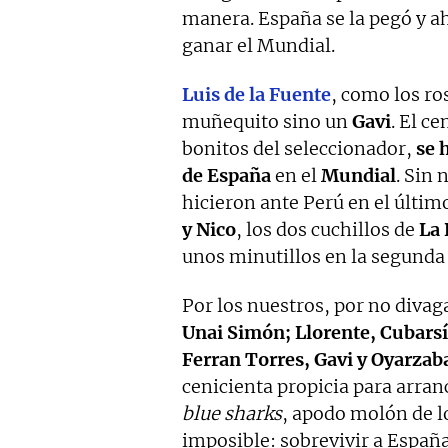
manera. España se la pegó y a
ganar el Mundial.
Luis de la Fuente
, como los ro
muñequito sino un
Gavi
. El c
bonitos del seleccionador,
se 
de España
en el
Mundial
. Sin 
hicieron ante Perú en el últi
y Nico
, los dos cuchillos de
La 
unos minutillos en la segunda
Por los nuestros, por no divag
Unai Simón; Llorente, Cubarsí
Ferran Torres, Gavi y Oyarzab
cenicienta propicia para arran
blue sharks
, apodo molón de l
imposible: sobrevivir a España