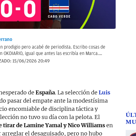
errano
n prodigio pero acabé de periodista. Escribo cosas de
n OKDIARIO, igual que antes las escribía en Marca.
 radio y casi siempre sin decir palabrotas. Soy bastante
ZADO:
15/06/2026 20:49
lestias.
inesperado de
España
. La selección de
Luis
udo pasar del empate ante la modestísima
icio encomiable de disciplina táctica y
ÚL
ección no tuvo su día con la pelota. El
MU
e tirar de Lamine Yamal y Nico Williams
en
r arreglar el desaguisado, pero no hubo