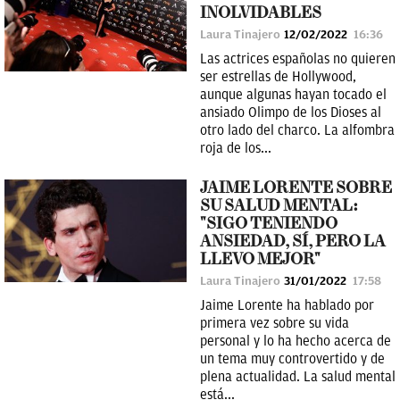
INOLVIDABLES
Laura Tinajero
12/02/2022
16:36
Las actrices españolas no quieren
ser estrellas de Hollywood,
aunque algunas hayan tocado el
ansiado Olimpo de los Dioses al
otro lado del charco. La alfombra
roja de los...
JAIME LORENTE SOBRE
SU SALUD MENTAL:
"SIGO TENIENDO
ANSIEDAD, SÍ, PERO LA
LLEVO MEJOR"
Laura Tinajero
31/01/2022
17:58
Jaime Lorente ha hablado por
primera vez sobre su vida
personal y lo ha hecho acerca de
un tema muy controvertido y de
plena actualidad. La salud mental
está...