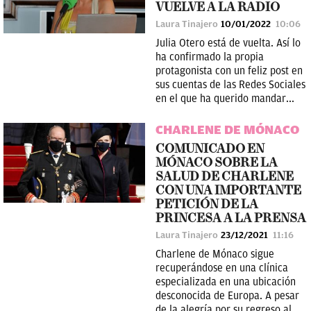
VUELVE A LA RADIO
Laura Tinajero
10/01/2022
10:06
Julia Otero está de vuelta. Así lo
ha confirmado la propia
protagonista con un feliz post en
sus cuentas de las Redes Sociales
en el que ha querido mandar...
CHARLENE DE MÓNACO
COMUNICADO EN
MÓNACO SOBRE LA
SALUD DE CHARLENE
CON UNA IMPORTANTE
PETICIÓN DE LA
PRINCESA A LA PRENSA
Laura Tinajero
23/12/2021
11:16
Charlene de Mónaco sigue
recuperándose en una clínica
especializada en una ubicación
desconocida de Europa. A pesar
de la alegría por su regreso al