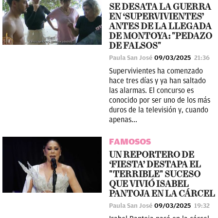
SE DESATA LA GUERRA
EN ‘SUPERVIVIENTES’
ANTES DE LA LLEGADA
DE MONTOYA: "PEDAZO
DE FALSOS"
Paula San José
09/03/2025
21:36
Supervivientes ha comenzado
hace tres días y ya han saltado
las alarmas. El concurso es
conocido por ser uno de los más
duros de la televisión y, cuando
apenas...
FAMOSOS
UN REPORTERO DE
‘FIESTA’ DESTAPA EL
"TERRIBLE" SUCESO
QUE VIVIÓ ISABEL
PANTOJA EN LA CÁRCEL
Paula San José
09/03/2025
19:32