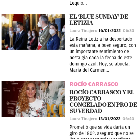
Lequio...
EL ‘BLUE SUNDAY’ DE
LETIZIA
Laura Tinajero
16/01/2022
06:30
La Reina Letizia ha despertado
esta mañana, a buen seguro, con
un importante sentimiento de
nostalgia dada la fecha de este
domingo azul. Hoy, su abuela,
María del Carmen...
ROCÍO CARRASCO
ROCÍO CARRASCO Y EL
PROYECTO
CONGELADO EN PRO DE
SU VERDAD
Laura Tinajero
13/01/2022
06:40
Prometió que su vida daría un
giro de 180º, aseguró que no se