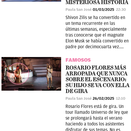
MISTERIOSA HISTORIA
Paula San José
01/03/2025
22:30
Shivon Zilis se ha convertido en
un tema recurrente en las
últimas semanas, especialmente
tras conocerse que el magnate
Elon Musk se había convertido en
padre por decimocuarta vez....
FAMOSOS
ROSARIO FLORES MÁS
ARROPADA QUE NUNCA
SOBRE EL ESCENARIO:
SU HIJO SE VA CON ELLA
DE GIRA
Paula San José
26/02/2025
12:10
Rosario Flores está de gira. Un
tour llamado Universo de ley que
se prolongará hasta el verano
haciendo a todos los asistentes
disfrutar de sus temas. No es