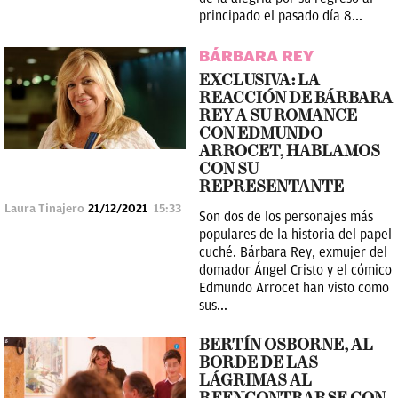
principado el pasado día 8...
BÁRBARA REY
EXCLUSIVA: LA
REACCIÓN DE BÁRBARA
REY A SU ROMANCE
CON EDMUNDO
ARROCET, HABLAMOS
CON SU
REPRESENTANTE
Laura Tinajero
21/12/2021
15:33
Son dos de los personajes más
populares de la historia del papel
cuché. Bárbara Rey, exmujer del
domador Ángel Cristo y el cómico
Edmundo Arrocet han visto como
sus...
BERTÍN OSBORNE, AL
BORDE DE LAS
LÁGRIMAS AL