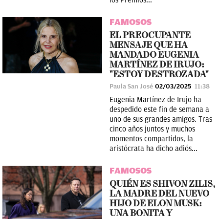
los Premios...
FAMOSOS
EL PREOCUPANTE
MENSAJE QUE HA
MANDADO EUGENIA
MARTÍNEZ DE IRUJO:
"ESTOY DESTROZADA"
Paula San José
02/03/2025
11:38
Eugenia Martínez de Irujo ha
despedido este fin de semana a
uno de sus grandes amigos. Tras
cinco años juntos y muchos
momentos compartidos, la
aristócrata ha dicho adiós...
FAMOSOS
QUIÉN ES SHIVON ZILIS,
LA MADRE DEL NUEVO
HIJO DE ELON MUSK:
UNA BONITA Y