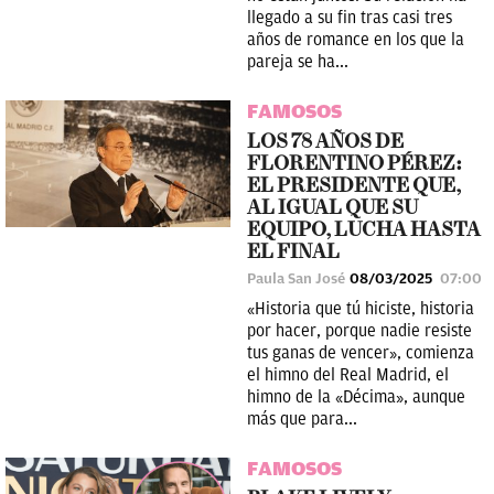
llegado a su fin tras casi tres
años de romance en los que la
pareja se ha...
FAMOSOS
LOS 78 AÑOS DE
FLORENTINO PÉREZ:
EL PRESIDENTE QUE,
AL IGUAL QUE SU
EQUIPO, LUCHA HASTA
EL FINAL
Paula San José
08/03/2025
07:00
«Historia que tú hiciste, historia
por hacer, porque nadie resiste
tus ganas de vencer», comienza
el himno del Real Madrid, el
himno de la «Décima», aunque
más que para...
FAMOSOS