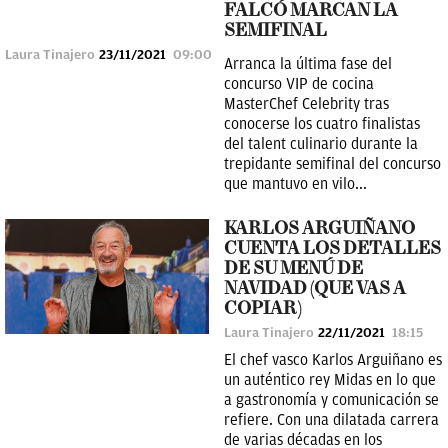
FALCÓ MARCAN LA
SEMIFINAL
Laura Tinajero
23/11/2021
09:00
Arranca la última fase del
concurso VIP de cocina
MasterChef Celebrity tras
conocerse los cuatro finalistas
del talent culinario durante la
trepidante semifinal del concurso
que mantuvo en vilo...
KARLOS ARGUIÑANO
CUENTA LOS DETALLES
DE SU MENÚ DE
NAVIDAD (QUE VAS A
COPIAR)
Laura Tinajero
22/11/2021
18:15
El chef vasco Karlos Arguiñano es
un auténtico rey Midas en lo que
a gastronomía y comunicación se
refiere. Con una dilatada carrera
de varias décadas en los