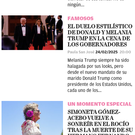
ningún...
FAMOSOS
EL DUELO ESTILÍSTICO
DE DONALD Y MELANIA
TRUMP EN LA CENA DE
LOS GOBERNADORES
Paula San José
24/02/2025
20:00
Melania Trump siempre ha sido
halagada por sus looks, pero
desde el nuevo mandato de su
marido Donald Trump como
presidente de los Estados Unidos,
cada uno de los...
UN MOMENTO ESPECIAL
SIMONETA GÓMEZ-
ACEBO VUELVE A
SONREÍR EN EL ROCÍO
TRAS LA MUERTE DE SU