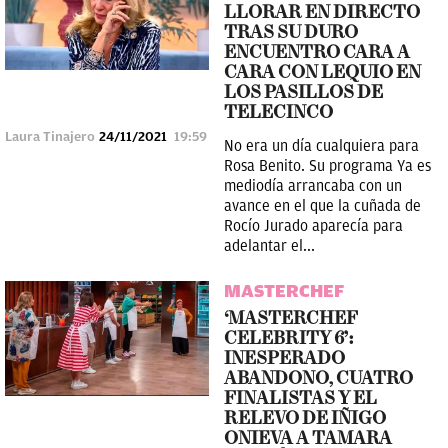
LLORAR EN DIRECTO
TRAS SU DURO
ENCUENTRO CARA A
CARA CON LEQUIO EN
LOS PASILLOS DE
TELECINCO
Laura Tinajero
24/11/2021
19:59
No era un día cualquiera para
Rosa Benito. Su programa Ya es
mediodía arrancaba con un
avance en el que la cuñada de
Rocío Jurado aparecía para
adelantar el...
MASTERCHEF
‘MASTERCHEF
CELEBRITY 6’:
INESPERADO
ABANDONO, CUATRO
FINALISTAS Y EL
RELEVO DE IÑIGO
ONIEVA A TAMARA