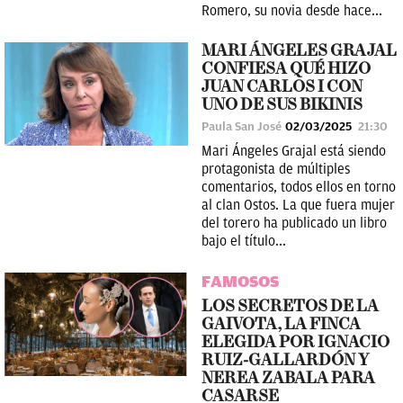
Romero, su novia desde hace...
MARI ÁNGELES GRAJAL
CONFIESA QUÉ HIZO
JUAN CARLOS I CON
UNO DE SUS BIKINIS
Paula San José
02/03/2025
21:30
Mari Ángeles Grajal está siendo
protagonista de múltiples
comentarios, todos ellos en torno
al clan Ostos. La que fuera mujer
del torero ha publicado un libro
bajo el título...
FAMOSOS
LOS SECRETOS DE LA
GAIVOTA, LA FINCA
ELEGIDA POR IGNACIO
RUIZ-GALLARDÓN Y
NEREA ZABALA PARA
CASARSE