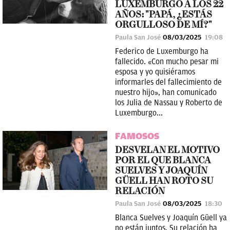
LUXEMBURGO A LOS 22
AÑOS: "PAPÁ, ¿ESTÁS
ORGULLOSO DE MÍ?"
Paula San José
08/03/2025
19:08
Federico de Luxemburgo ha
fallecido. «Con mucho pesar mi
esposa y yo quisiéramos
informarles del fallecimiento de
nuestro hijo», han comunicado
los Julia de Nassau y Roberto de
Luxemburgo...
FAMOSOS
DESVELAN EL MOTIVO
POR EL QUE BLANCA
SUELVES Y JOAQUÍN
GÜELL HAN ROTO SU
RELACIÓN
Paula San José
08/03/2025
18:30
Blanca Suelves y Joaquín Güell ya
no están juntos. Su relación ha