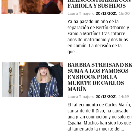
REENCONTRARSE CON
FABIOLA Y SUS HIJOS
Laura Tinajero
20/12/2021
16:00
Ya ha pasado un año de la
separación de Bertín Osborne y
Fabiola Martínez tras catorce
años de matrimonio y dos hijos
en común. La decisión de la
que...
BARBRA STREISAND SE
SUMA A LOS FAMOSOS
EN SHOCK POR LA
MUERTE DE CARLOS
MARÍN
Laura Tinajero
20/12/2021
14:59
El fallecimiento de Carlos Marín,
cantante de Il Divo, ha causado
una gran conmoción y no solo en
España. Muchos han sido los que
al lamentado la muerte del...