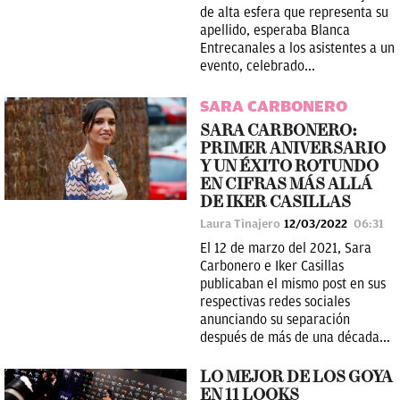
de alta esfera que representa su
apellido, esperaba Blanca
Entrecanales a los asistentes a un
evento, celebrado...
SARA CARBONERO
SARA CARBONERO:
PRIMER ANIVERSARIO
Y UN ÉXITO ROTUNDO
EN CIFRAS MÁS ALLÁ
DE IKER CASILLAS
Laura Tinajero
12/03/2022
06:31
El 12 de marzo del 2021, Sara
Carbonero e Iker Casillas
publicaban el mismo post en sus
respectivas redes sociales
anunciando su separación
después de más de una década...
LO MEJOR DE LOS GOYA
EN 11 LOOKS