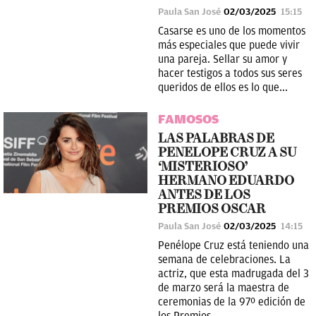
Paula San José
02/03/2025
15:15
Casarse es uno de los momentos
más especiales que puede vivir
una pareja. Sellar su amor y
hacer testigos a todos sus seres
queridos de ellos es lo que...
FAMOSOS
LAS PALABRAS DE
PENELOPE CRUZ A SU
‘MISTERIOSO’
HERMANO EDUARDO
ANTES DE LOS
PREMIOS OSCAR
Paula San José
02/03/2025
14:15
Penélope Cruz está teniendo una
semana de celebraciones. La
actriz, que esta madrugada del 3
de marzo será la maestra de
ceremonias de la 97º edición de