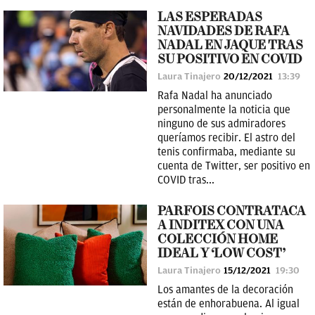
LAS ESPERADAS
NAVIDADES DE RAFA
NADAL EN JAQUE TRAS
SU POSITIVO EN COVID
Laura Tinajero
20/12/2021
13:39
Rafa Nadal ha anunciado
personalmente la noticia que
ninguno de sus admiradores
queríamos recibir. El astro del
tenis confirmaba, mediante su
cuenta de Twitter, ser positivo en
COVID tras...
PARFOIS CONTRATACA
A INDITEX CON UNA
COLECCIÓN HOME
IDEAL Y ‘LOW COST’
Laura Tinajero
15/12/2021
19:30
Los amantes de la decoración
están de enhorabuena. Al igual