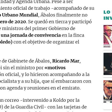
lidad y Agenda Urbana. Pese a ser
ento oficial de trabajo -acompañado de su
LO
o Urbano Mundial
, Ábalos finalmente no
IN
rero de 2020
. Se quedó en tierra y participó
 de ministros del primer Gobierno de
n
una jornada de convivencia
en la finca
oledo)
con el objetivo de organizar el
e de Gabinete de Ábalos,
Ricardo Mar
,
i sin el ministro por
«motivos
ión oficial, y lo hicieron acompañando a la
cialista y a su hija, que sí embarcaron con
eron agenda y reuniones en el emirato.
n correo -intervenido a Koldo por la
 de la Guardia Civil- con las tarjetas de