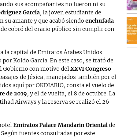
uando sus acompañantes no fueron ni su
odríguez García
, la joven estudiante de
en su amante y que acabó siendo
enchufada
nde cobró del erario público sin cumplir con
 a la capital de Emiratos Árabes Unidos
por Koldo García. En este caso, se trató de
el Gobierno con motivo del
XXVI Congreso
 pasajes de Jésica, manejados también por el
cidos aquí por OKDIARIO, consta el vuelo de
re de 2019
, y el de vuelta, el 8 de octubre. La
had Airways y la reserva se realizó el 26
 hotel
Emiratos Palace Mandarin Oriental
de
. Según fuentes consultadas por este