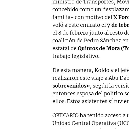
ministro de Transportes, Movi
concebido como un desplazami
familia- con motivo del
X For
voló a este emirato el
7 de feb
el 8 de febrero junto al resto
coalición de Pedro Sánchez e
estatal de
Quintos de Mora (T
trabajo legislativo.
De esta manera, Koldo y el jef
realizaron este viaje a Abu Dab
sobrevenidos»
, según la vers
entonces esposa del político so
ellos. Estos asistentes sí tuvi
OKDIARIO ha tenido acceso a u
Unidad Central Operativa (UCO)