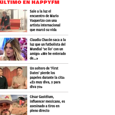
 ÚLTIMO EN HAPPYFM
Sale a la luz el
encuentro de Mario
Vaquerizo con una
artista internacional
que marcó su vida
Claudia Chacón saca a la
luz que un futbolista del
Mundial ‘se lio’ con un
amigo: «Me he enterado
de…»
Un soltero de ‘First
Dates’ pierde los
papeles durante la cita:
«Es muy diva, y para
diva yo»
César Gastélum,
influencer mexicano, es
asesinado a tiros en
pleno directo