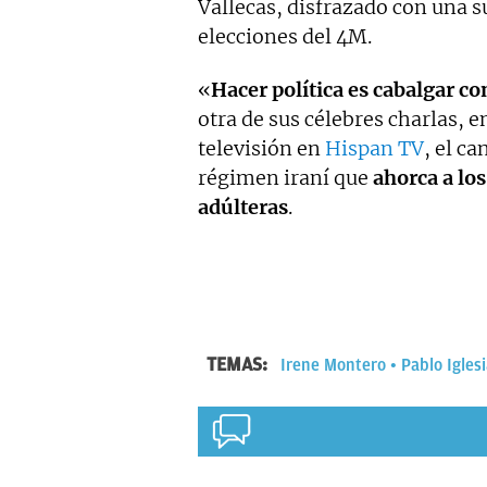
Vallecas, disfrazado con una 
elecciones del 4M.
«
Hacer política es cabalgar c
otra de sus célebres charlas, 
televisión en
Hispan TV
, el c
régimen iraní que
ahorca a lo
adúlteras
.
TEMAS:
Irene Montero
Pablo Igles