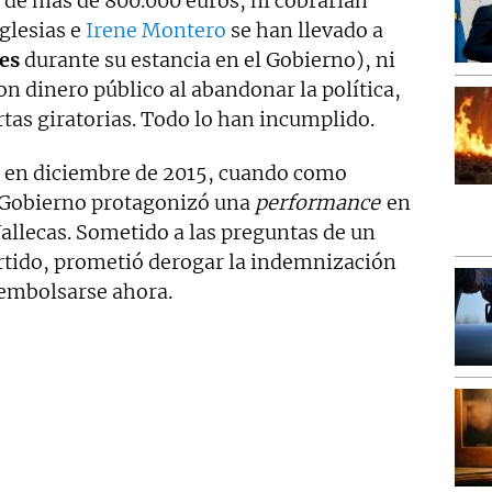
 de más de 800.000 euros, ni cobrarían
glesias e
Irene Montero
se han llevado a
es
durante su estancia en el Gobierno), ni
n dinero público al abandonar la política,
rtas giratorias. Todo lo han incumplido.
 en diciembre de 2015, cuando como
l Gobierno protagonizó una
performance
en
Vallecas. Sometido a las preguntas de un
artido, prometió derogar la indemnización
 embolsarse ahora.