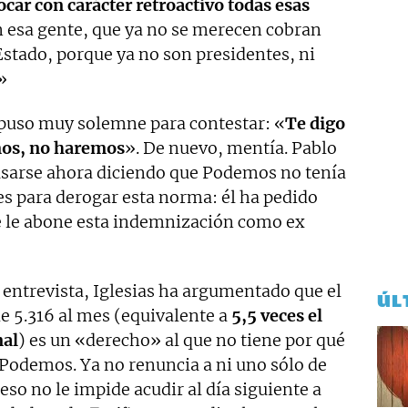
ocar con carácter retroactivo todas esas
 esa gente, que ya no se merecen cobran
Estado, porque ya no son presidentes, ni
»
e puso muy solemne para contestar: «
Te digo
mos, no haremos
». De nuevo, mentía. Pablo
cusarse ahora diciendo que Podemos no tenía
es para derogar esta norma: él ha pedido
 le abone esta indemnización como ex
 entrevista, Iglesias ha argumentado que el
ÚL
e 5.316 al mes (equivalente a
5,5 veces el
nal
) es un «derecho» al que no tiene por qué
Podemos. Ya no renuncia a ni uno sólo de
 eso no le impide acudir al día siguiente a