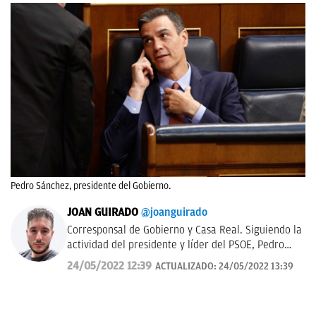
Pedro Sánchez, presidente del Gobierno.
JOAN GUIRADO
@joanguirado
Corresponsal de Gobierno y Casa Real. Siguiendo la
actividad del presidente y líder del PSOE, Pedro
Sánchez, y del Rey de España. También política
24/05/2022 12:39
ACTUALIZADO:
24/05/2022 13:39
catalana.