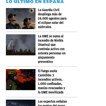
LO ÚLTIMO EN ESPAÑA
La Guardia Civil
despliega más de
24.000 agentes para
el eclipse solar del
miércoles
La UME se suma al
incendio de Niebla
(Huelva) que
continúa activo con
setenta personas en
alejamiento
preventivo
El fuego asola
Castellón: 3
incendios activos,
1.000 confinados,
masías evacuadas y
la UME movilizada
Los expertos señalan
los puntos del mapa