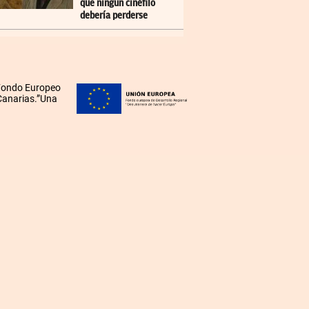
que ningún cinéfilo
debería perderse
 Fondo Europeo
 Canarias.”Una