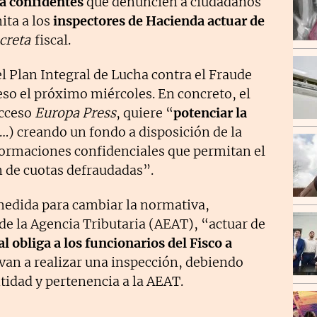
a confidentes
que denuncien a ciudadanos
ita a los
inspectores de Hacienda actuar de
ecreta
fiscal.
l Plan Integral de Lucha contra el Fraude
so el próximo miércoles. En concreto, el
acceso
Europa Press
, quiere “
potenciar la
…) creando un fondo a disposición de la
ormaciones confidenciales que permitan el
n de cuotas defraudadas”.
medida para cambiar la normativa,
de la Agencia Tributaria (AEAT), “actuar de
l obliga a los funcionarios del Fisco a
an a realizar una inspección, debiendo
idad y pertenencia a la AEAT.