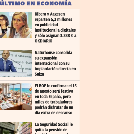
 ÚLTIMO EN ECONOMÍA
Ribera y Aagesen
reparten 6,3 millones
en publicidad
institucional a digitales
y sólo asignan 3.338 € a
OKDIARIO
Naturhouse consolida
su expansión
internacional con su
implantación directa en
Suiza
El BOE lo confirma: el 15
de agosto será festivo
en toda España, pero
miles de trabajadores
podrán disfrutar de un
día extra de descanso
La Seguridad Social le
quita la pensión de