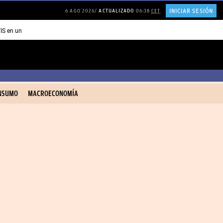
INICIAR SESIÓN
6 AGO 2026
ACTUALIZADO
06:38
CET
TIS en una ISLA en GRECIA
Psicología personas que JUSTIFICAN todo
NSUMO
MACROECONOMÍA