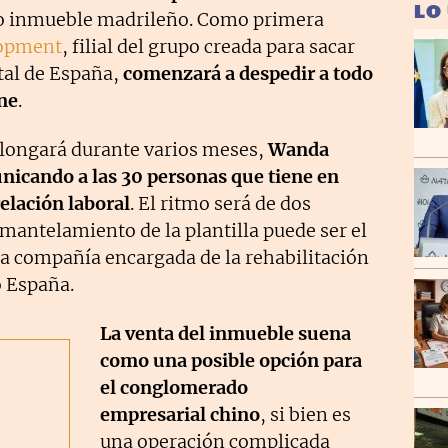
LO
co inmueble madrileño. Como primera
opment
, filial del grupo creada para sacar
ital de España,
comenzará a despedir a todo
ne
.
olongará durante varios meses,
Wanda
icando a las 30 personas que tiene en
relación laboral
. El ritmo será de dos
mantelamiento de la plantilla puede ser el
 la compañía encargada de la rehabilitación
o España.
La venta del inmueble suena
como una posible opción para
el conglomerado
empresarial chino
, si bien es
una operación complicada