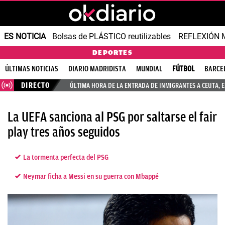
ES NOTICIA
Bolsas de PLÁSTICO reutilizables
REFLEXIÓN 
DEPORTES
ÚLTIMAS NOTICIAS
DIARIO MADRIDISTA
MUNDIAL
FÚTBOL
BARCE
DIRECTO
ÚLTIMA HORA DE LA ENTRADA DE INMIGRANTES A CEUTA, 
La UEFA sanciona al PSG por saltarse el fair
play tres años seguidos
La tormenta perfecta del PSG
Neymar ficha a Messi en su guerra con Mbappé