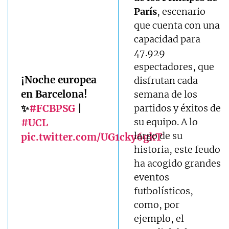
París
, escenario
que cuenta con una
capacidad para
47.929
espectadores, que
¡Noche europea
disfrutan cada
en Barcelona!
semana de los
✨
#FCBPSG
|
partidos y éxitos de
su equipo. A lo
#UCL
largo de su
pic.twitter.com/UG1cky6gkT
historia, este feudo
ha acogido grandes
eventos
futbolísticos,
como, por
ejemplo, el