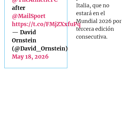
Italia, que no
after
estará en el
@MailSport
Mundial 2026 por
https://t.co/FMjZXxfuPq
tercera edición
— David
consecutiva.
Ornstein
(@David_Ornstein)
May 18, 2026