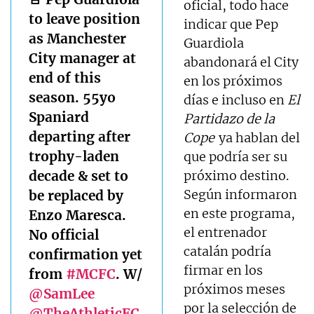
oficial, todo hace
to leave position
indicar que Pep
as Manchester
Guardiola
City manager at
abandonará el City
end of this
en los próximos
season. 55yo
días e incluso en
El
Spaniard
Partidazo de la
departing after
Cope
ya hablan del
trophy-laden
que podría ser su
decade & set to
próximo destino.
Según informaron
be replaced by
en este programa,
Enzo Maresca.
el entrenador
No official
catalán podría
confirmation yet
firmar en los
from
#MCFC
. W/
próximos meses
@SamLee
por la selección de
@TheAthleticFC