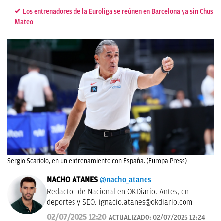
Los entrenadores de la Euroliga se reúnen en Barcelona ya sin Chus
Mateo
Sergio Scariolo, en un entrenamiento con España. (Europa Press)
NACHO ATANES
@nacho_atanes
Redactor de Nacional en OKDiario. Antes, en
deportes y SEO.
ignacio.atanes@okdiario.com
02/07/2025 12:20
ACTUALIZADO:
02/07/2025 12:24