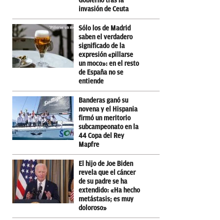
Gobierno tras la
invasión de Ceuta
Sólo los de Madrid
saben el verdadero
significado de la
expresión «pillarse
un moco»: en el resto
de España no se
entiende
Banderas ganó su
novena y el Hispania
firmó un meritorio
subcampeonato en la
44 Copa del Rey
Mapfre
El hijo de Joe Biden
revela que el cáncer
de su padre se ha
extendido: «Ha hecho
metástasis; es muy
doloroso»