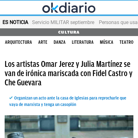
ES NOTICIA
Servicio MILITAR septiembre
Personas que us
CULTURA
ARQUITECTURA
ARTE
DANZA
LITERATURA
MÚSICA
TEATRO
Los artistas Omar Jerez y Julia Martínez se
van de irónica mariscada con Fidel Castro y
Che Guevara
Organizan un acto ante la casa de Iglesias para reprocharle que
vaya de marxista y tenga un casoplón