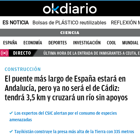
ES NOTICIA
Bolsas de PLÁSTICO reutilizables
REFLEXIÓN 
CIENCIA
ESPAÑA
ECONOMÍA
DEPORTES
INVESTIGACIÓN
COOL
MUNDIAL
DIRECTO
ÚLTIMA HORA DE LA ENTRADA DE INMIGRANTES A CEUTA, 
CONSTRUCCIÓN
El puente más largo de España estará en
Andalucía, pero ya no será el de Cádiz:
tendrá 3,5 km y cruzará un río sin apoyos
Los expertos del CSIC alertan por el consumo de especies
amenazadas
Tayikistán construye la presa más alta de la Tierra con 335 metros