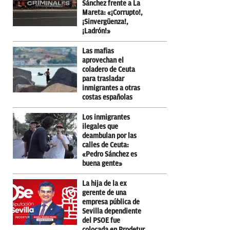
Sánchez frente a La
Mareta: «¡Corrupto!,
¡Sinvergüenza!,
¡Ladrón!»
Las mafias
aprovechan el
coladero de Ceuta
para trasladar
inmigrantes a otras
costas españolas
Los inmigrantes
ilegales que
deambulan por las
calles de Ceuta:
«Pedro Sánchez es
buena gente»
La hija de la ex
gerente de una
empresa pública de
Sevilla dependiente
del PSOE fue
colocada en Prodetur