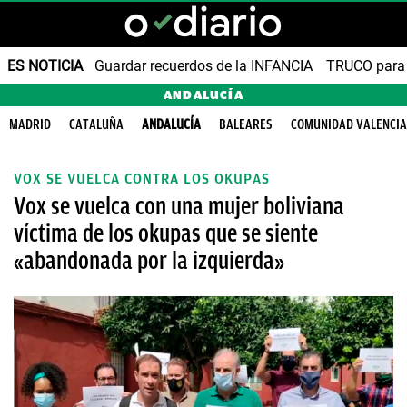
ES NOTICIA
Guardar recuerdos de la INFANCIA
TRUCO para
ANDALUCÍA
MADRID
CATALUÑA
ANDALUCÍA
BALEARES
COMUNIDAD VALENCI
VOX SE VUELCA CONTRA LOS OKUPAS
Vox se vuelca con una mujer boliviana
víctima de los okupas que se siente
«abandonada por la izquierda»