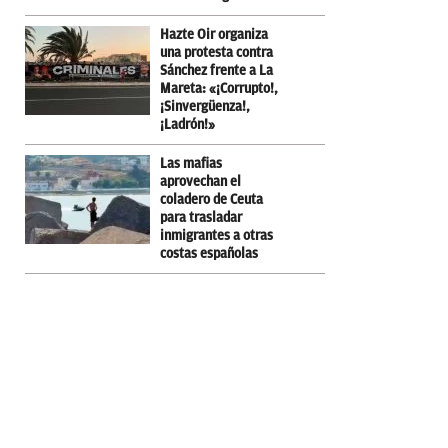
Hazte Oir organiza
una protesta contra
Sánchez frente a La
Mareta: «¡Corrupto!,
¡Sinvergüenza!,
¡Ladrón!»
Las mafias
aprovechan el
coladero de Ceuta
para trasladar
inmigrantes a otras
costas españolas