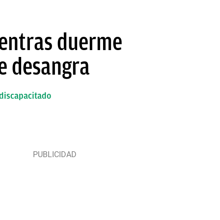
ientras duerme
se desangra
 discapacitado