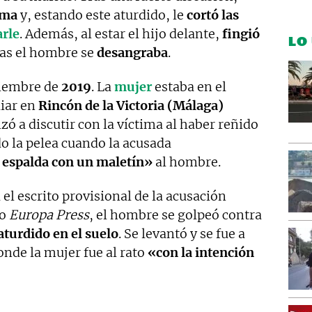
ima
y, estando este aturdido, le
cortó las
rle
. Además, al estar el hijo delante,
fingió
LO
as el hombre se
desangraba
.
viembre de
2019
. La
mujer
estaba en el
liar en
Rincón de la Victoria (Málaga)
zó a discutir con la víctima al haber reñido
ndo la pelea cuando la acusada
a espalda con un maletín»
al hombre.
el escrito provisional de la acusación
so
Europa Press
, el hombre se golpeó contra
aturdido en el suelo
. Se levantó y se fue a
onde la mujer fue al rato
«con la intención