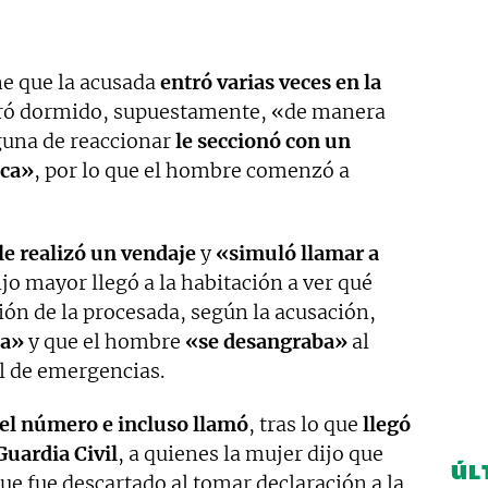
ene que la acusada
entró varias veces en la
tró dormido, supuestamente, «de manera
lguna de reaccionar
le seccionó con un
eca»
, por lo que el hombre comenzó a
le realizó un vendaje
y
«simuló llamar a
jo mayor llegó a la habitación a ver qué
ión de la procesada, según la acusación,
ia»
y que el hombre
«se desangraba»
al
l de emergencias.
ó el número e incluso llamó
, tras lo que
llegó
Guardia Civil
, a quienes la mujer dijo que
ÚL
 que fue descartado al tomar declaración a la