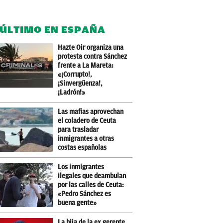
 ÚLTIMO EN ESPAÑA
Hazte Oir organiza una
protesta contra Sánchez
frente a La Mareta:
«¡Corrupto!,
¡Sinvergüenza!,
¡Ladrón!»
Las mafias aprovechan
el coladero de Ceuta
para trasladar
inmigrantes a otras
costas españolas
Los inmigrantes
ilegales que deambulan
por las calles de Ceuta:
«Pedro Sánchez es
buena gente»
La hija de la ex gerente