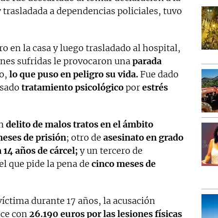
 trasladada a dependencias policiales, tuvo
o en la casa y luego trasladado al hospital,
iones sufridas le provocaron una
parada
o,
lo que puso en peligro su vida.
Fue dado
isado
tratamiento psicológico
por
estrés
un
delito de malos tratos en el ámbito
meses de prisión
; otro de
asesinato en grado
a 14 años de cárcel;
y un tercero de
 el que pide la pena de
cinco meses de
íctima durante 17 años, la acusación
ice con
26.190 euros por las lesiones físicas