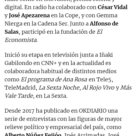
digital. En radio ha colaborado con
César Vidal
y
José Apezarena
en la Cope, y con Gemma
Nierga en la Cadena Ser. Junto a
Alfonso de
Salas
, participó en la fundación de
El
Economista
.
Inició su etapa en televisión junta a Iñaki
Gabilondo en CNN+ y en la actualidad es
colaboradora habitual de distintos medios
como
El programa de Ana Rosa
en Tele5,
TeleMadrid,
La Sexta Noche
,
Al Rojo Vivo
y
Más
Vale Tarde
, en La Sexta.
Desde 2017 ha publicado en OKDIARIO una
serie de entrevistas con las figuras de mayor
relieve político y empresarial del país, como
Alberto Núñez Feijóo,
Inés Arrimadas, José