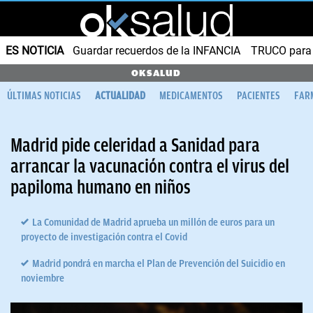
ES NOTICIA
Guardar recuerdos de la INFANCIA
TRUCO para
OKSALUD
ÚLTIMAS NOTICIAS
ACTUALIDAD
MEDICAMENTOS
PACIENTES
FAR
Madrid pide celeridad a Sanidad para
arrancar la vacunación contra el virus del
papiloma humano en niños
La Comunidad de Madrid aprueba un millón de euros para un
proyecto de investigación contra el Covid
Madrid pondrá en marcha el Plan de Prevención del Suicidio en
noviembre