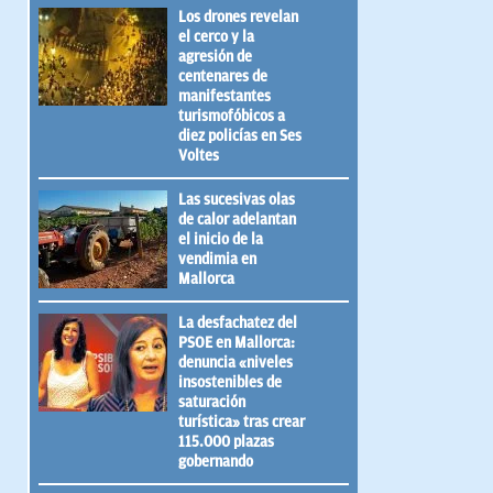
Los drones revelan
el cerco y la
agresión de
centenares de
manifestantes
turismofóbicos a
diez policías en Ses
Voltes
Las sucesivas olas
de calor adelantan
el inicio de la
vendimia en
Mallorca
La desfachatez del
PSOE en Mallorca:
denuncia «niveles
insostenibles de
saturación
turística» tras crear
115.000 plazas
gobernando