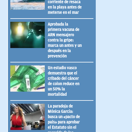
corriente de resaca
en la playa antes de
meterse en el mar
Aprobada la
primera vacuna de
ARN mensajero
contra la gripe:
marca un antes y un
después en la
prevención
Un estudio vasco
demuestra que el
cribado del cáncer
de colon reduce en
un 50% la
mortalidad
La paradoja de
Mónica García:
busca un «pacto de
país» para aprobar
el Estatuto sin el