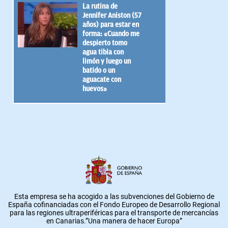
La rutina de
Jennifer Aniston (57
años) para estar en
forma: «Cuando me
despierto tomo
agua tibia con
limón y luego un
batido o un
aguacate con
huevos»
Esta empresa se ha acogido a las subvenciones del Gobierno de
España cofinanciadas con el Fondo Europeo de Desarrollo Regional
para las regiones ultraperiféricas para el transporte de mercancías
en Canarias.”Una manera de hacer Europa”