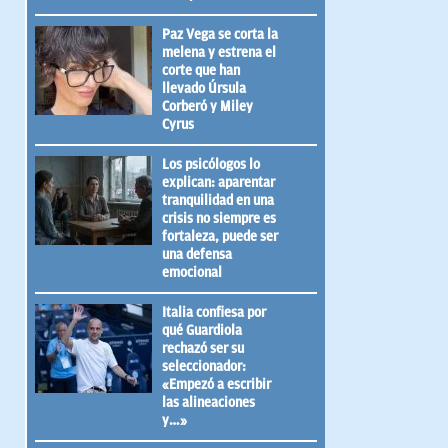
Paz Vega se corta la
melena y estrena el
corte que han
llevado Úrsula
Corberó y Miley
Cyrus
Los psicólogos lo
explican: aparentar
tranquilidad en una
crisis no siempre es
fortaleza, puede ser
una defensa
emocional
Italia confiesa por
qué Guardiola
rechazó ser su
seleccionador:
«Empezó a escribir
las alineaciones
y…»