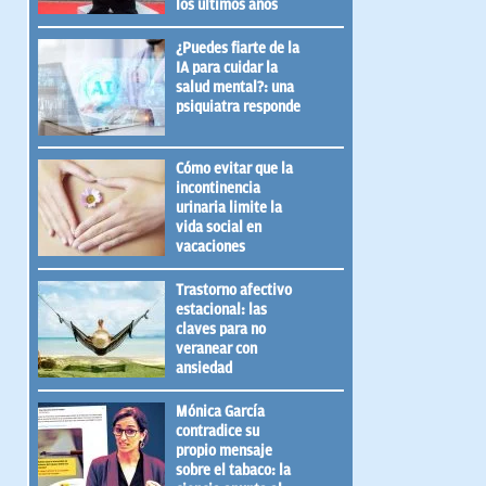
los últimos años
¿Puedes fiarte de la
IA para cuidar la
salud mental?: una
psiquiatra responde
Cómo evitar que la
incontinencia
urinaria limite la
vida social en
vacaciones
Trastorno afectivo
estacional: las
claves para no
veranear con
ansiedad
Mónica García
contradice su
propio mensaje
sobre el tabaco: la