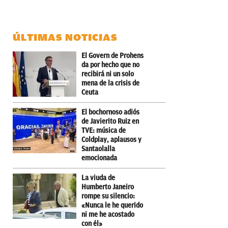
ÚLTIMAS NOTICIAS
El Govern de Prohens
da por hecho que no
recibirá ni un solo
mena de la crisis de
Ceuta
El bochornoso adiós
de Javierito Ruiz en
TVE: música de
Coldplay, aplausos y
Santaolalla
emocionada
La viuda de
Humberto Janeiro
rompe su silencio:
«Nunca le he querido
ni me he acostado
con él»