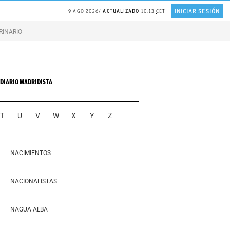
INICIAR SESIÓN
9 AGO 2026
ACTUALIZADO
10:13
CET
RINARIO gatos
Gonzalo Bernardos sobre JUBILACIÓN
DIARIO MADRIDISTA
T
U
V
W
X
Y
Z
NACIMIENTOS
NACIONALISTAS
NAGUA ALBA