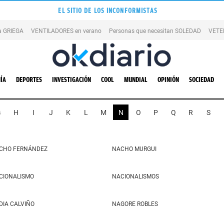
EL SITIO DE LOS INCONFORMISTAS
la GRIEGA
VENTILADORES en verano
Personas que necesitan SOLEDAD
VETE
ÍA
DEPORTES
INVESTIGACIÓN
COOL
MUNDIAL
OPINIÓN
SOCIEDAD
G
H
I
J
K
L
M
N
O
P
Q
R
S
CHO FERNÁNDEZ
NACHO MURGUI
CIONALISMO
NACIONALISMOS
DIA CALVIÑO
NAGORE ROBLES