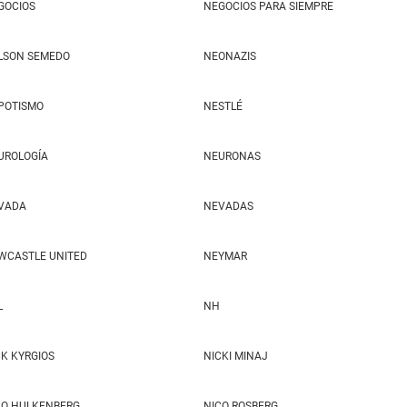
GOCIOS
NEGOCIOS PARA SIEMPRE
LSON SEMEDO
NEONAZIS
POTISMO
NESTLÉ
UROLOGÍA
NEURONAS
VADA
NEVADAS
WCASTLE UNITED
NEYMAR
L
NH
CK KYRGIOS
NICKI MINAJ
CO HULKENBERG
NICO ROSBERG