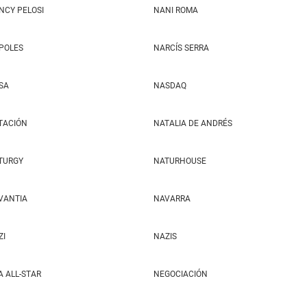
NCY PELOSI
NANI ROMA
POLES
NARCÍS SERRA
SA
NASDAQ
TACIÓN
NATALIA DE ANDRÉS
TURGY
NATURHOUSE
VANTIA
NAVARRA
ZI
NAZIS
A ALL-STAR
NEGOCIACIÓN