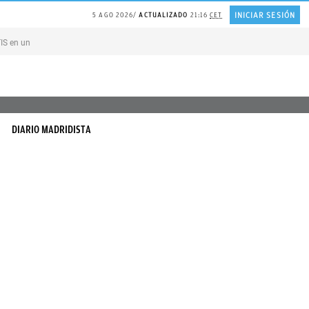
INICIAR SESIÓN
5 AGO 2026
ACTUALIZADO
21:16
CET
TIS en una ISLA en GRECIA
Psicología personas que JUSTIFICAN todo
DIARIO MADRIDISTA