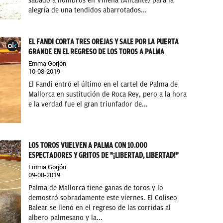
sábado a hombros en Villena (Alicante) para la
alegría de una tendidos abarrotados...
EL FANDI CORTA TRES OREJAS Y SALE POR LA PUERTA
GRANDE EN EL REGRESO DE LOS TOROS A PALMA
Emma Gorjón
10-08-2019
El Fandi entró el último en el cartel de Palma de
Mallorca en sustitución de Roca Rey, pero a la hora
e la verdad fue el gran triunfador de...
LOS TOROS VUELVEN A PALMA CON 10.000
ESPECTADORES Y GRITOS DE "¡LIBERTAD, LIBERTAD!"
Emma Gorjón
09-08-2019
Palma de Mallorca tiene ganas de toros y lo
demostró sobradamente este viernes. El Coliseo
Balear se llenó en el regreso de las corridas al
albero palmesano y la...