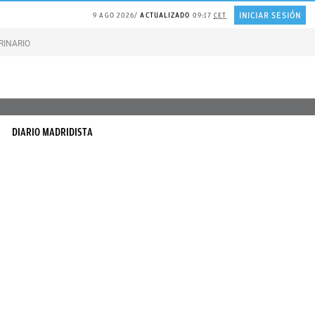
INICIAR SESIÓN
9 AGO 2026
ACTUALIZADO
09:17
CET
RINARIO gatos
Gonzalo Bernardos sobre JUBILACIÓN
DIARIO MADRIDISTA