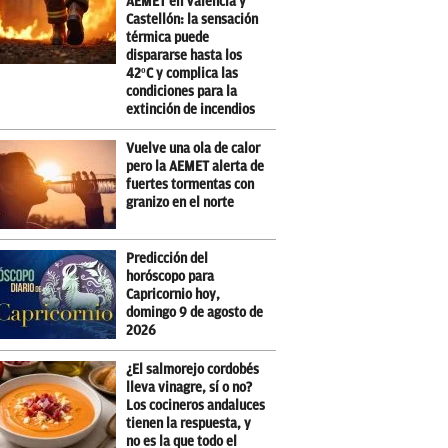
AEMET en Valencia y
Castellón: la sensación
térmica puede
dispararse hasta los
42ºC y complica las
condiciones para la
extinción de incendios
Vuelve una ola de calor
pero la AEMET alerta de
fuertes tormentas con
granizo en el norte
Predicción del
horóscopo para
Capricornio hoy,
domingo 9 de agosto de
2026
¿El salmorejo cordobés
lleva vinagre, sí o no?
Los cocineros andaluces
tienen la respuesta, y
no es la que todo el