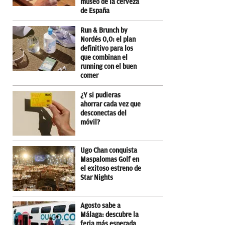
museo de la cerveza
de España
Run & Brunch by
Nordés 0,0: el plan
definitivo para los
que combinan el
running con el buen
comer
¿Y si pudieras
ahorrar cada vez que
desconectas del
móvil?
Ugo Chan conquista
Maspalomas Golf en
el exitoso estreno de
Star Nights
Agosto sabe a
Málaga: descubre la
feria más esperada