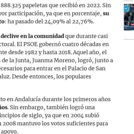
888.325 papeletas que recibió en 2022. Sin
or participación, ya que en porcentaje,
su
to
: ha pasado del 24,09% al 22,76%.
u
declive en la comunidad
que durante casi
ectoral. El PSOE gobernó cuatro décadas en
e desde 1982 y hasta 2018. Aquel año, el
 de la Junta, Juanma Moreno, logró, junto a
cesarios para entrar en el Palacio de San
aluz. Desde entonces, los populares
o en Andalucía durante los primeros años
ños
. Sin embargo, también logró una
ncipios de siglo, ya que en 2004 subió
n 2008 mantuvo los votos suficientes para
 apoyo.