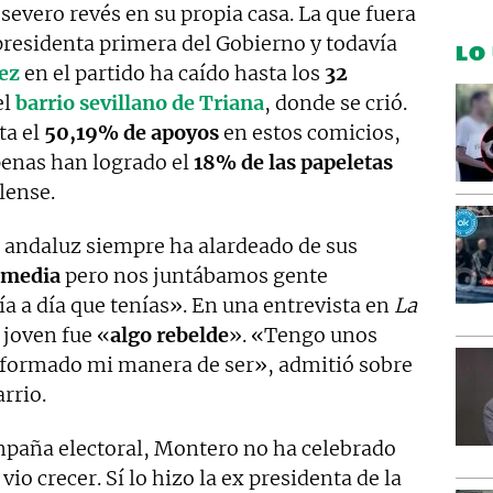
 severo revés en su propia casa. La que fuera
presidenta primera del Gobierno y todavía
LO
ez
en el partido ha caído hasta los
32
el
barrio sevillano de Triana
, donde se crió.
ta el
50,19% de apoyos
en estos comicios,
penas han logrado el
18% de las papeletas
alense.
E andaluz siempre ha alardeado de sus
e media
pero nos juntábamos gente
día a día que tenías». En una entrevista en
La
 joven fue «
algo rebelde
». «Tengo unos
nformado mi manera de ser», admitió sobre
rrio.
mpaña electoral, Montero no ha celebrado
vio crecer. Sí lo hizo la ex presidenta de la