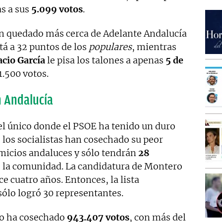
as a sus
5.099 votos
.
han quedado más cerca de Adelante Andalucía
tá a 32 puntos de los
populares
, mientras
acio García
le pisa los talones a apenas
5 de
1.500 votos.
n Andalucía
 el único donde el PSOE ha tenido un duro
 los socialistas han cosechado su peor
omicios andaluces y sólo tendrán
28
 la comunidad. La candidatura de Montero
e cuatro años. Entonces, la lista
ólo logró 30 representantes.
ro ha cosechado
943.407 votos
, con más del