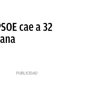
PSOE cae a 32
iana