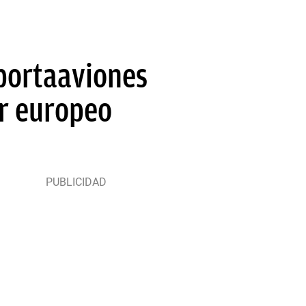
 portaaviones
ar europeo