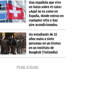
Una española que vive
en Suiza sobre el calor:
«Aquí no es como en
España, donde entras en
cualquier sitio y hay
aire acondicionado»
Un estudiante de 15
años mata a siete
personas en un tiroteo
en un instituto de
Bangkok (Tailandia)