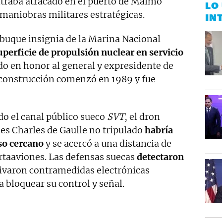
traba atracado en el puerto de Malmö
LO
maniobras militares estratégicas.
IN
l buque insignia de la Marina Nacional
perficie de propulsión nuclear en servicio
do en honor al general y expresidente de
 construcción comenzó en 1989 y fue
do el canal público sueco
SVT
, el dron
es Charles de Gaulle no tripulado
habría
so cercano
y se acercó a una distancia de
ortaaviones. Las defensas suecas
detectaron
ivaron contramedidas electrónicas
 bloquear su control y señal.