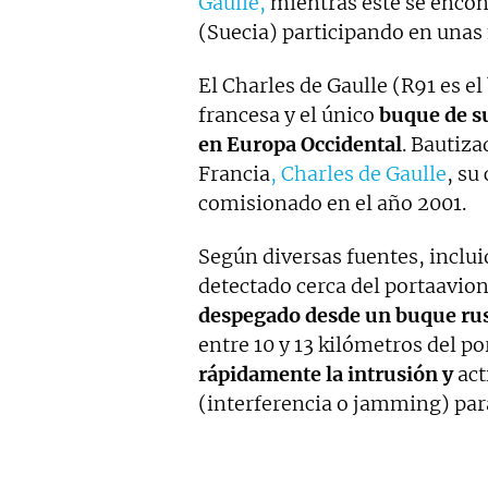
Gaulle,
mientras este se encon
(Suecia) participando en unas 
El Charles de Gaulle (R91 es e
francesa y el único
buque de su
en Europa Occidental
. Bautiza
Francia
, Charles de Gaulle
, su
comisionado en el año 2001.
Según diversas fuentes, inclui
detectado cerca del portaavion
despegado desde un buque ru
entre 10 y 13 kilómetros del p
rápidamente la intrusión y
act
(interferencia o jamming) para