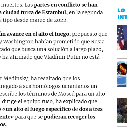
s muertos. Las
partes en conflicto se han
LO
a ciudad turca de Estambul,
en la segunda
IN
e tipo desde marzo de 2022.
n avance en el alto el fuego,
propuesto que
s y Washington habían prometido que Rusia
ado que busca una solución a largo plazo,
v ha afirmado que Vladímir Putin no está
ir Medinsky, ha resaltado que los
tregado a sus homólogos ucranianos un
cribe los términos de Moscú para un alto
 dirige el equipo ruso, ha explicado que
o «
un alto el fuego específico
de
dos a tres
rente
» para que se
pudieran recoger los
tos
.