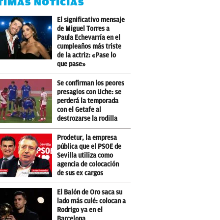
TIMAS NOTICIAS
El significativo mensaje
de Miguel Torres a
Paula Echevarría en el
cumpleaños más triste
de la actriz: «Pase lo
que pase»
Se confirman los peores
presagios con Uche: se
perderá la temporada
con el Getafe al
destrozarse la rodilla
Prodetur, la empresa
pública que el PSOE de
Sevilla utiliza como
agencia de colocación
de sus ex cargos
El Balón de Oro saca su
lado más culé: colocan a
Rodrigo ya en el
Barcelona