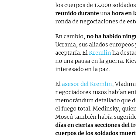
los cuerpos de 12.000 soldado
reunido durante
una
hora en l
ronda de negociaciones de est
En cambio,
no ha habido ningú
Ucrania, sus aliados europeo
aceptaría. El
Kremlin
ha destac
no una pausa en la guerra. Kie
interesado en la paz.
El
asesor del Kremlin
, Vladim
negociadores rusos habían en
memorándum detallado que des
el fuego total. Medinsky, quien
Moscú también había sugerid
días en ciertas secciones del f
cuerpos de los soldados muer