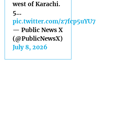
west of Karachi.
5…
pic.twitter.com/z7fcp5uYU7
— Public News X
(@PublicNewsX)
July 8, 2026