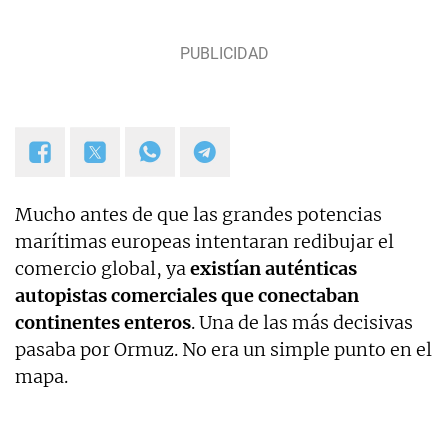
y proyectos empresariales de todo tipo que
requieran de textos con un contenido de calidad,
bien documentado y revisado, así como a la
curación y depuración de textos. Estoy en
permanente crecimiento personal y profesional, y
abierto a nuevas colaboraciones.
Mucho antes de que las grandes potencias
marítimas europeas intentaran redibujar el
comercio global, ya
existían auténticas
autopistas comerciales que conectaban
continentes enteros
. Una de las más decisivas
pasaba por Ormuz. No era un simple punto en el
mapa.