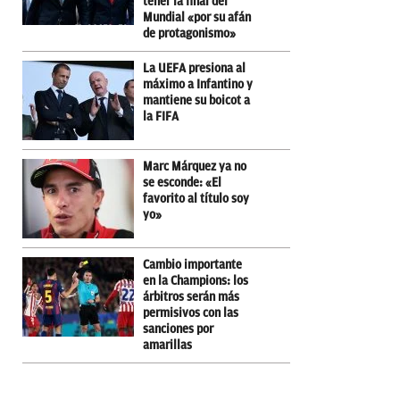
tener la final del
Mundial «por su afán
de protagonismo»
La UEFA presiona al
máximo a Infantino y
mantiene su boicot a
la FIFA
Marc Márquez ya no
se esconde: «El
favorito al título soy
yo»
Cambio importante
en la Champions: los
árbitros serán más
permisivos con las
sanciones por
amarillas