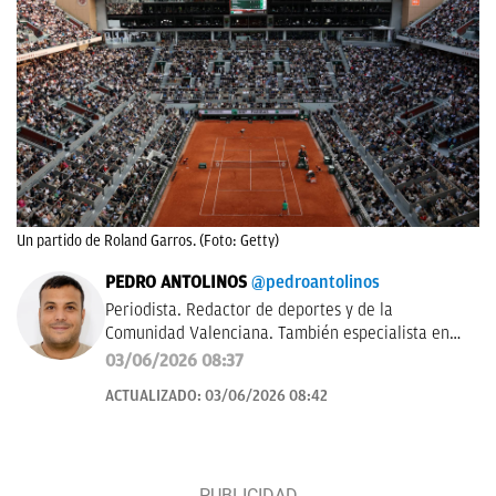
Un partido de Roland Garros. (Foto: Getty)
PEDRO ANTOLINOS
@pedroantolinos
Periodista. Redactor de deportes y de la
Comunidad Valenciana. También especialista en
SEO. En OKDIARIO desde 2017.
03/06/2026 08:37
ACTUALIZADO:
03/06/2026 08:42