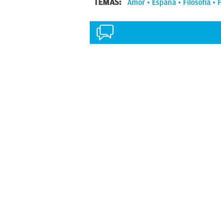
TEMAS:
Amor
España
Filosofía
F