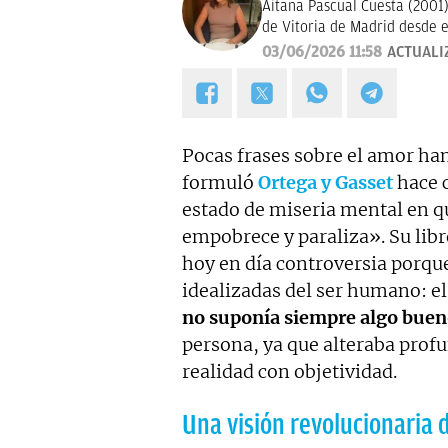
Aitana Pascual Cuesta (2001)
de Vitoria de Madrid desde e
comunicación y la escritura. 
03/06/2026 11:58
ACTUALI
y actualidad. Su principal o
sucesos de forma clara y rig
Pocas frases sobre el amor ha
formuló
Ortega y Gasset
hace 
estado de miseria mental en qu
empobrece y paraliza». Su lib
hoy en día controversia porqu
idealizadas del ser humano: el
no suponía siempre algo bue
persona, ya que alteraba profu
realidad con objetividad.
Una visión revolucionaria 