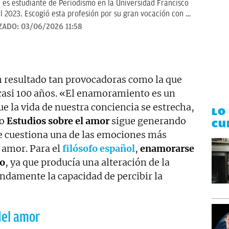
 es estudiante de Periodismo en la Universidad Francisco
l 2023. Escogió esta profesión por su gran vocación con la
Hoy en día, tiene mucho interés por la historia, deportes
ZADO:
03/06/2026 11:58
bjetivo es seguir formándose y aprender a contar los
urosa.
n resultado tan provocadoras como la que
casi 100 años. «El enamoramiento es un
e la vida de nuestra conciencia se estrecha,
LO
ro
Estudios sobre el amor
sigue generando
CU
e cuestiona una de las emociones más
 amor. Para el
filósofo español
,
enamorarse
no
, ya que producía una alteración de la
ndamente la capacidad de percibir la
del amor