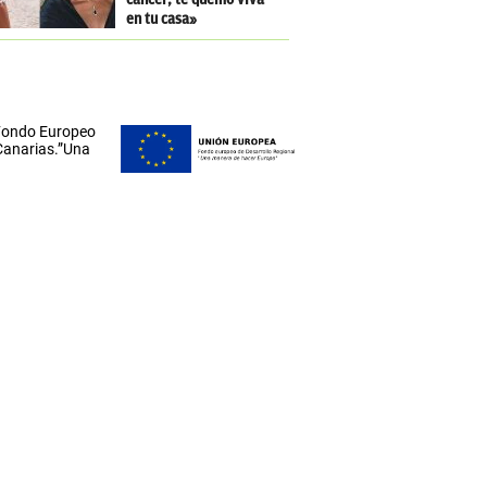
en tu casa»
 Fondo Europeo
 Canarias.”Una