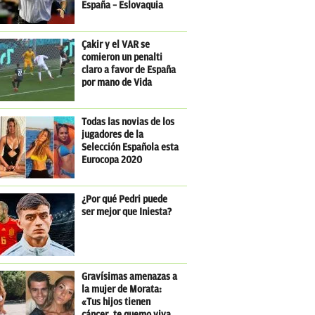
España – Eslovaquia
Çakir y el VAR se
comieron un penalti
claro a favor de España
por mano de Vida
Todas las novias de los
jugadores de la
Selección Española esta
Eurocopa 2020
¿Por qué Pedri puede
ser mejor que Iniesta?
Gravísimas amenazas a
la mujer de Morata:
«Tus hijos tienen
cáncer, te quemo viva