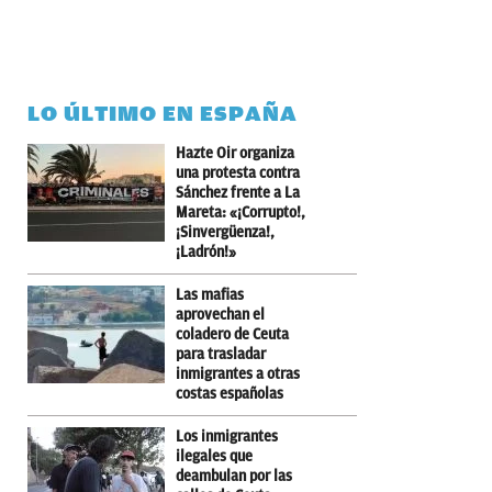
LO ÚLTIMO EN ESPAÑA
Hazte Oir organiza
una protesta contra
Sánchez frente a La
Mareta: «¡Corrupto!,
¡Sinvergüenza!,
¡Ladrón!»
Las mafias
aprovechan el
coladero de Ceuta
para trasladar
inmigrantes a otras
costas españolas
Los inmigrantes
ilegales que
deambulan por las