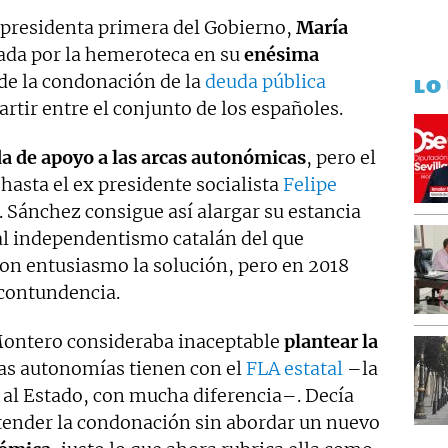
epresidenta primera del Gobierno,
María
ada por la hemeroteca en su
enésima
de la condonación de la
deuda pública
LO
artir entre el conjunto de los españoles.
a de apoyo a las arcas autonómicas
, pero el
hasta el ex presidente socialista
Felipe
. Sánchez consigue así alargar su estancia
al independentismo catalán del que
on entusiasmo la solución, pero en 2018
contundencia.
Montero consideraba inaceptable
plantear la
as autonomías tienen con el
FLA estatal
–la
 al Estado, con mucha diferencia–. Decía
tender la condonación sin abordar un nuevo