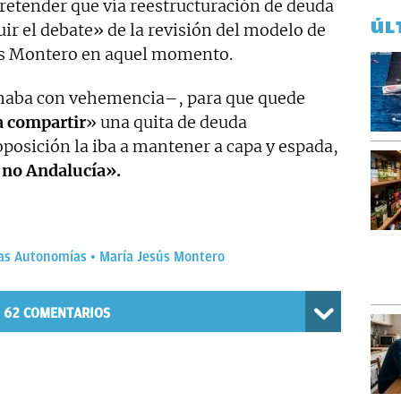
etender que vía reestructuración de deuda
ÚL
ir el debate» de la revisión del modelo de
sús Montero en aquel momento.
haba con vehemencia–, para que quede
a compartir
» una quita de deuda
posición la iba a mantener a capa y espada,
 no Andalucía».
las Autonomías
María Jesús Montero
62
COMENTARIOS