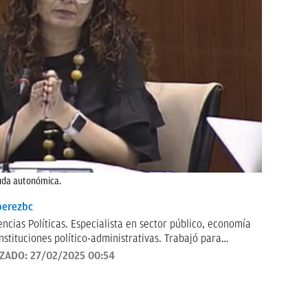
euda autonómica.
erezbc
encias Políticas. Especialista en sector público, economía
instituciones político-administrativas. Trabajó para
 durante más de 20 años en ABC -etapa que incluyó el
IZADO:
27/02/2025 00:54
responsalía de Nueva York- y actualmente es subdirector