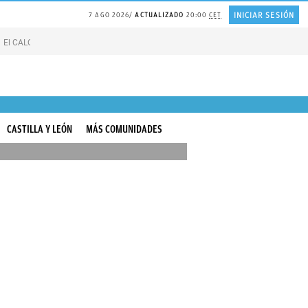
INICIAR SESIÓN
7 AGO 2026
ACTUALIZADO
20:00
CET
El CALOR de Suiza
Catedrático de HARVARD sobre la FELICIDAD
Líneas blan
CASTILLA Y LEÓN
MÁS COMUNIDADES