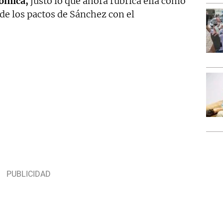
nómica,
justo lo que ahora rubrica ella como
de los pactos de Sánchez con el