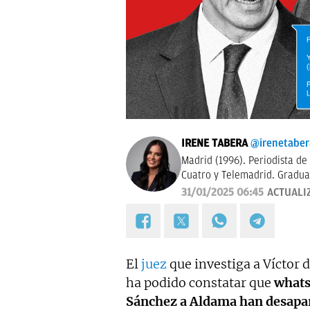
IRENE TABERA
@irenetaber
Madrid (1996). Periodista de
Cuatro y Telemadrid. Gradua
Madrid y máster en Televisió
31/01/2025 06:45
ACTUALI
trabajó en Mediaset Italia. 
El
juez
que investiga a Víctor 
ha podido constatar que
whats
Sánchez a Aldama han desapa