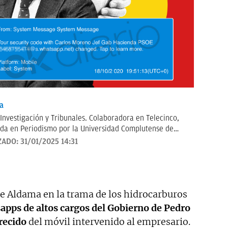
a
 Investigación y Tribunales. Colaboradora en Telecinco,
da en Periodismo por la Universidad Complutense de
n por la Universidad Católica de Milán. Anteriormente
ZADO:
31/01/2025 14:31
Contacto:
irene.tabera@okdiario.com
de Aldama en la trama de los hidrocarburos
apps de altos cargos del Gobierno de Pedro
recido
del móvil intervenido al empresario.