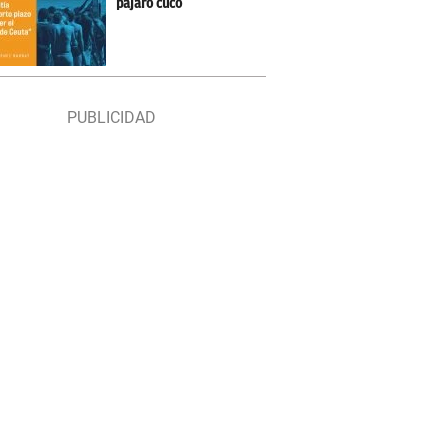
pájaro cuco